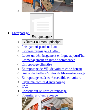
Entreposage
Entreposage
Retour au menu principal
Prix garanti pendant 1 an
Libre-entreposage à
U-Haul
Louez un déménagement en ligne aujourd’hui!
Emménagement en ligne : commencer
Entreposage climatisé
Entreposage de VR, de voiture et de bateau
Guide des tailles d'unités de libre-entreposage
Entreposage extérieur/accessible en voiture
Payer ma facture d'entreposage
FAQ
Conseils sur le libre-entreposage
Fournitures d’entreposage