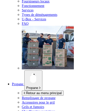
Fournisseurs locaux
Fonctionnement
Services
Types de déménagements
U-Box -
Services
FAQ
Propane
Propane
Retour au menu principal
Remplissage de propane
Accessoires pour le gril
Grils et fumoirs