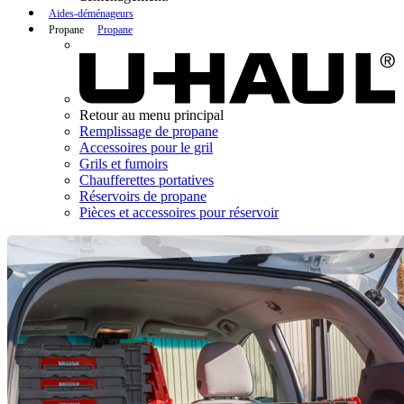
Aides-déménageurs
Propane
Propane
Retour au menu principal
Remplissage de propane
Accessoires pour le gril
Grils et fumoirs
Chaufferettes portatives
Réservoirs de propane
Pièces et accessoires pour réservoir