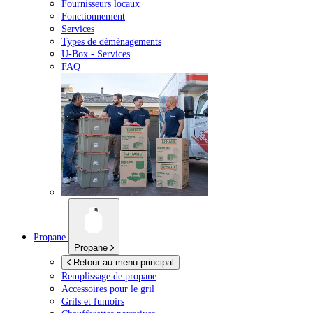
Fournisseurs locaux
Fonctionnement
Services
Types de déménagements
U-Box -
Services
FAQ
Propane
Propane
Retour au menu principal
Remplissage de propane
Accessoires pour le gril
Grils et fumoirs