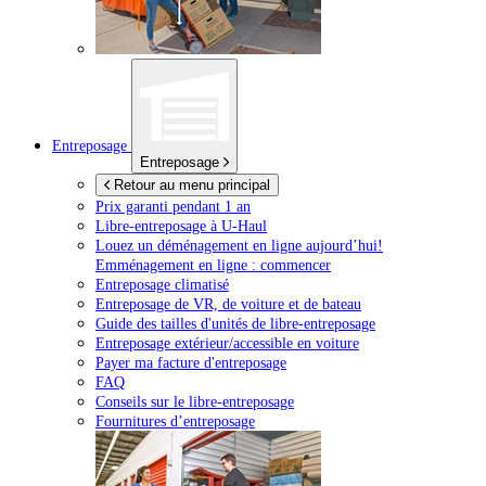
Entreposage
Entreposage
Retour au menu principal
Prix garanti pendant 1 an
Libre-entreposage à
U-Haul
Louez un déménagement en ligne aujourd’hui!
Emménagement en ligne : commencer
Entreposage climatisé
Entreposage de VR, de voiture et de bateau
Guide des tailles d'unités de libre-entreposage
Entreposage extérieur/accessible en voiture
Payer ma facture d'entreposage
FAQ
Conseils sur le libre-entreposage
Fournitures d’entreposage