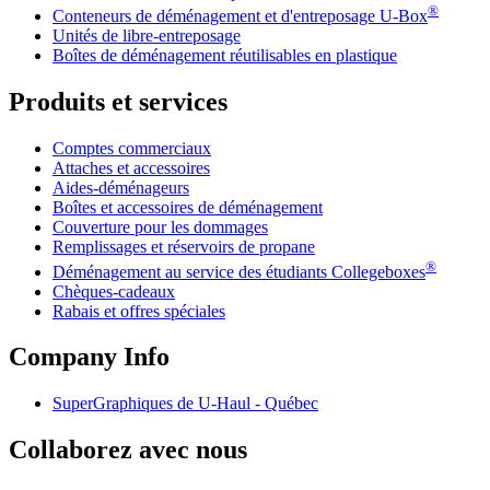
®
Conteneurs de déménagement et d'entreposage
U-Box
Unités de libre-entreposage
Boîtes de déménagement réutilisables en plastique
Produits et services
Comptes commerciaux
Attaches et accessoires
Aides-déménageurs
Boîtes et accessoires de déménagement
Couverture pour les dommages
Remplissages et réservoirs de propane
®
Déménagement au service des étudiants Collegeboxes
Chèques-cadeaux
Rabais et offres spéciales
Company Info
SuperGraphiques de
U-Haul
- Québec
Collaborez avec nous