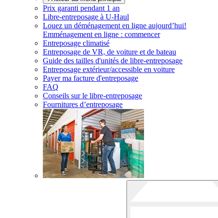
Prix garanti pendant 1 an
Libre-entreposage à
U-Haul
Louez un déménagement en ligne aujourd’hui!
Emménagement en ligne : commencer
Entreposage climatisé
Entreposage de VR, de voiture et de bateau
Guide des tailles d'unités de libre-entreposage
Entreposage extérieur/accessible en voiture
Payer ma facture d'entreposage
FAQ
Conseils sur le libre-entreposage
Fournitures d’entreposage