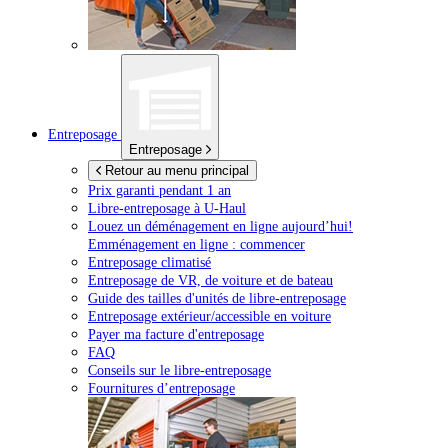
Entreposage
Entreposage
Retour au menu principal
Prix garanti pendant 1 an
Libre-entreposage à
U-Haul
Louez un déménagement en ligne aujourd’hui!
Emménagement en ligne : commencer
Entreposage climatisé
Entreposage de VR, de voiture et de bateau
Guide des tailles d'unités de libre-entreposage
Entreposage extérieur/accessible en voiture
Payer ma facture d'entreposage
FAQ
Conseils sur le libre-entreposage
Fournitures d’entreposage