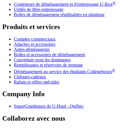
®
Conteneurs de déménagement et d'entreposage
U-Box
Unités de libre-entreposage
Boîtes de déménagement réutilisables en plastique
Produits et services
Comptes commerciaux
Attaches et accessoires
Aides-déménageurs
Boîtes et accessoires de déménagement
Couverture pour les dommages
Remplissages et réservoirs de propane
®
Déménagement au service des étudiants Collegeboxes
Chèques-cadeaux
Rabais et offres spéciales
Company Info
SuperGraphiques de
U-Haul
- Québec
Collaborez avec nous