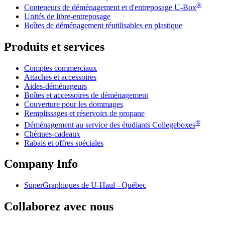
®
Conteneurs de déménagement et d'entreposage
U-Box
Unités de libre-entreposage
Boîtes de déménagement réutilisables en plastique
Produits et services
Comptes commerciaux
Attaches et accessoires
Aides-déménageurs
Boîtes et accessoires de déménagement
Couverture pour les dommages
Remplissages et réservoirs de propane
®
Déménagement au service des étudiants Collegeboxes
Chèques-cadeaux
Rabais et offres spéciales
Company Info
SuperGraphiques de
U-Haul
- Québec
Collaborez avec nous