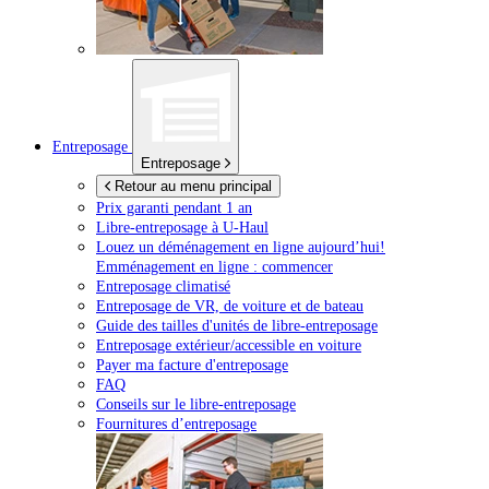
Entreposage
Entreposage
Retour au menu principal
Prix garanti pendant 1 an
Libre-entreposage à
U-Haul
Louez un déménagement en ligne aujourd’hui!
Emménagement en ligne : commencer
Entreposage climatisé
Entreposage de VR, de voiture et de bateau
Guide des tailles d'unités de libre-entreposage
Entreposage extérieur/accessible en voiture
Payer ma facture d'entreposage
FAQ
Conseils sur le libre-entreposage
Fournitures d’entreposage