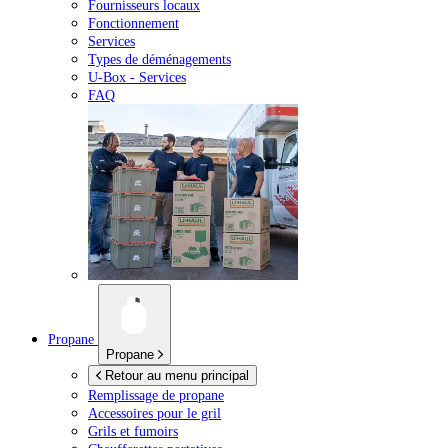
Fournisseurs locaux
Fonctionnement
Services
Types de déménagements
U-Box -
Services
FAQ
Propane
Propane
Retour au menu principal
Remplissage de propane
Accessoires pour le gril
Grils et fumoirs