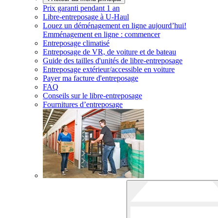
Prix garanti pendant 1 an
Libre-entreposage à
U-Haul
Louez un déménagement en ligne aujourd’hui!
Emménagement en ligne : commencer
Entreposage climatisé
Entreposage de VR, de voiture et de bateau
Guide des tailles d'unités de libre-entreposage
Entreposage extérieur/accessible en voiture
Payer ma facture d'entreposage
FAQ
Conseils sur le libre-entreposage
Fournitures d’entreposage