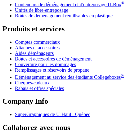
®
Conteneurs de déménagement et d'entreposage
U-Box
Unités de libre-entreposage
Boîtes de déménagement réutilisables en plastique
Produits et services
Comptes commerciaux
Attaches et accessoires
Aides-déménageurs
Boîtes et accessoires de déménagement
Couverture pour les dommages
Remplissages et réservoirs de propane
®
Déménagement au service des étudiants Collegeboxes
Chèques-cadeaux
Rabais et offres spéciales
Company Info
SuperGraphiques de
U-Haul
- Québec
Collaborez avec nous