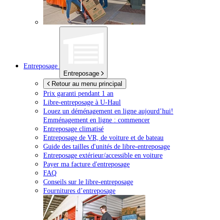
Entreposage
Entreposage
Retour au menu principal
Prix garanti pendant 1 an
Libre-entreposage à
U-Haul
Louez un déménagement en ligne aujourd’hui!
Emménagement en ligne : commencer
Entreposage climatisé
Entreposage de VR, de voiture et de bateau
Guide des tailles d'unités de libre-entreposage
Entreposage extérieur/accessible en voiture
Payer ma facture d'entreposage
FAQ
Conseils sur le libre-entreposage
Fournitures d’entreposage