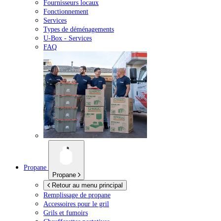
Fournisseurs locaux
Fonctionnement
Services
Types de déménagements
U-Box -
Services
FAQ
Propane
Propane
Retour au menu principal
Remplissage de propane
Accessoires pour le gril
Grils et fumoirs