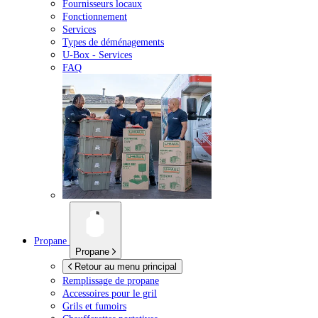
Fournisseurs locaux
Fonctionnement
Services
Types de déménagements
U-Box -
Services
FAQ
Propane
Propane
Retour au menu principal
Remplissage de propane
Accessoires pour le gril
Grils et fumoirs