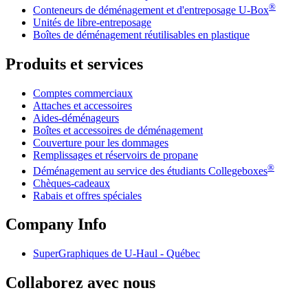
®
Conteneurs de déménagement et d'entreposage
U-Box
Unités de libre-entreposage
Boîtes de déménagement réutilisables en plastique
Produits et services
Comptes commerciaux
Attaches et accessoires
Aides-déménageurs
Boîtes et accessoires de déménagement
Couverture pour les dommages
Remplissages et réservoirs de propane
®
Déménagement au service des étudiants Collegeboxes
Chèques-cadeaux
Rabais et offres spéciales
Company Info
SuperGraphiques de
U-Haul
- Québec
Collaborez avec nous