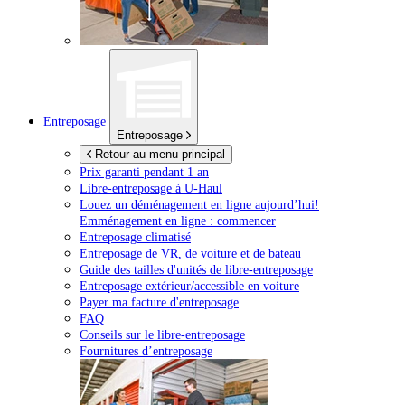
Entreposage
Entreposage
Retour au menu principal
Prix garanti pendant 1 an
Libre-entreposage à
U-Haul
Louez un déménagement en ligne aujourd’hui!
Emménagement en ligne : commencer
Entreposage climatisé
Entreposage de VR, de voiture et de bateau
Guide des tailles d'unités de libre-entreposage
Entreposage extérieur/accessible en voiture
Payer ma facture d'entreposage
FAQ
Conseils sur le libre-entreposage
Fournitures d’entreposage