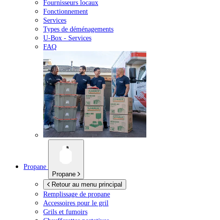
Fournisseurs locaux
Fonctionnement
Services
Types de déménagements
U-Box -
Services
FAQ
Propane
Propane
Retour au menu principal
Remplissage de propane
Accessoires pour le gril
Grils et fumoirs