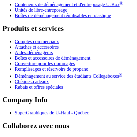
®
Conteneurs de déménagement et d'entreposage
U-Box
Unités de libre-entreposage
Boîtes de déménagement réutilisables en plastique
Produits et services
Comptes commerciaux
Attaches et accessoires
Aides-déménageurs
Boîtes et accessoires de déménagement
Couverture pour les dommages
Remplissages et réservoirs de propane
®
Déménagement au service des étudiants Collegeboxes
Chèques-cadeaux
Rabais et offres spéciales
Company Info
SuperGraphiques de
U-Haul
- Québec
Collaborez avec nous