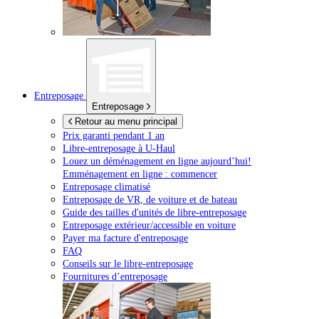
Entreposage
Entreposage
Retour au menu principal
Prix garanti pendant 1 an
Libre-entreposage à
U-Haul
Louez un déménagement en ligne aujourd’hui!
Emménagement en ligne : commencer
Entreposage climatisé
Entreposage de VR, de voiture et de bateau
Guide des tailles d'unités de libre-entreposage
Entreposage extérieur/accessible en voiture
Payer ma facture d'entreposage
FAQ
Conseils sur le libre-entreposage
Fournitures d’entreposage