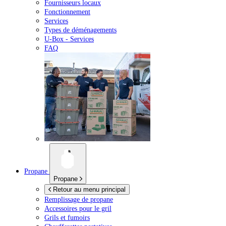
Fournisseurs locaux
Fonctionnement
Services
Types de déménagements
U-Box -
Services
FAQ
Propane
Propane
Retour au menu principal
Remplissage de propane
Accessoires pour le gril
Grils et fumoirs