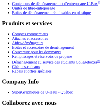
®
Conteneurs de déménagement et d'entreposage
U-Box
Unités de libre-entreposage
Boîtes de déménagement réutilisables en plastique
Produits et services
Comptes commerciaux
Attaches et accessoires
Aides-déménageurs
Boîtes et accessoires de déménagement
Couverture pour les dommages
Remplissages et réservoirs de propane
®
Déménagement au service des étudiants Collegeboxes
Chèques-cadeaux
Rabais et offres spéciales
Company Info
SuperGraphiques de
U-Haul
- Québec
Collaborez avec nous