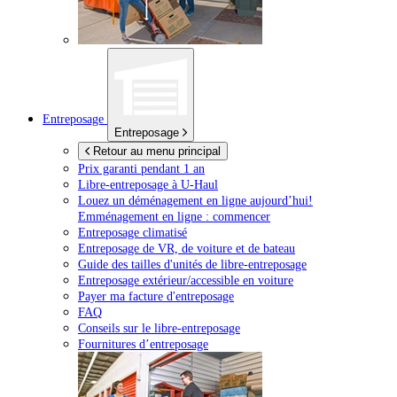
Entreposage
Entreposage
Retour au menu principal
Prix garanti pendant 1 an
Libre-entreposage à
U-Haul
Louez un déménagement en ligne aujourd’hui!
Emménagement en ligne : commencer
Entreposage climatisé
Entreposage de VR, de voiture et de bateau
Guide des tailles d'unités de libre-entreposage
Entreposage extérieur/accessible en voiture
Payer ma facture d'entreposage
FAQ
Conseils sur le libre-entreposage
Fournitures d’entreposage