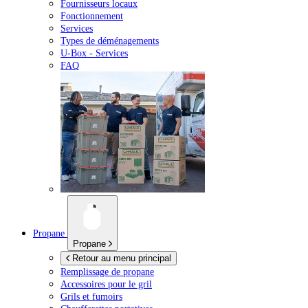
Fournisseurs locaux
Fonctionnement
Services
Types de déménagements
U-Box -
Services
FAQ
Propane
Propane
Retour au menu principal
Remplissage de propane
Accessoires pour le gril
Grils et fumoirs