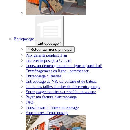
Entreposage
Entreposage
Retour au menu principal
Prix garanti pendant 1 an
Libre-entreposage à
U-Haul
Louez un déménagement en ligne aujourd’hui!
Emménagement en ligne : commencer
Entreposage climatisé
Entreposage de VR, de voiture et de bateau
Guide des tailles d'unités de libre-entreposage
Entreposage extérieur/accessible en voiture
Payer ma facture d'entreposage
FAQ
Conseils sur le libre-entreposage
Fournitures d’entreposage