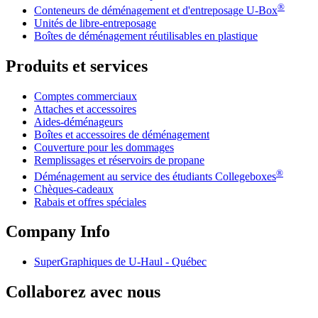
®
Conteneurs de déménagement et d'entreposage
U-Box
Unités de libre-entreposage
Boîtes de déménagement réutilisables en plastique
Produits et services
Comptes commerciaux
Attaches et accessoires
Aides-déménageurs
Boîtes et accessoires de déménagement
Couverture pour les dommages
Remplissages et réservoirs de propane
®
Déménagement au service des étudiants Collegeboxes
Chèques-cadeaux
Rabais et offres spéciales
Company Info
SuperGraphiques de
U-Haul
- Québec
Collaborez avec nous