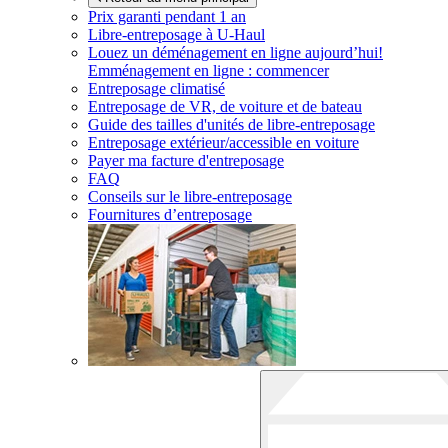
Prix garanti pendant 1 an
Libre-entreposage à
U-Haul
Louez un déménagement en ligne aujourd’hui!
Emménagement en ligne : commencer
Entreposage climatisé
Entreposage de VR, de voiture et de bateau
Guide des tailles d'unités de libre-entreposage
Entreposage extérieur/accessible en voiture
Payer ma facture d'entreposage
FAQ
Conseils sur le libre-entreposage
Fournitures d’entreposage