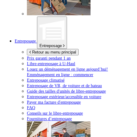
Entreposage
Entreposage
Retour au menu principal
Prix garanti pendant 1 an
Libre-entreposage à
U-Haul
Louez un déménagement en ligne aujourd’hui!
Emménagement en ligne : commencer
Entreposage climatisé
Entreposage de VR, de voiture et de bateau
Guide des tailles d'unités de libre-entreposage
Entreposage extérieur/accessible en voiture
Payer ma facture d'entreposage
FAQ
Conseils sur le libre-entreposage
Fournitures d’entreposage