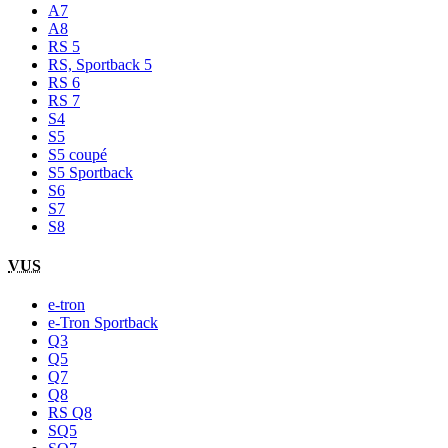
A7
A8
RS 5
RS, Sportback 5
RS 6
RS 7
S4
S5
S5 coupé
S5 Sportback
S6
S7
S8
VUS
e-tron
e-Tron Sportback
Q3
Q5
Q7
Q8
RS Q8
SQ5