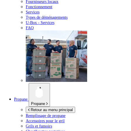
Fournisseurs locaux
Fonctionnement
Services
Types de déménagements
U-Box -
Services
FAQ
Propane
Propane
Retour au menu principal
Remplissage de propane
Accessoires pour le gril
Grils et fumoirs