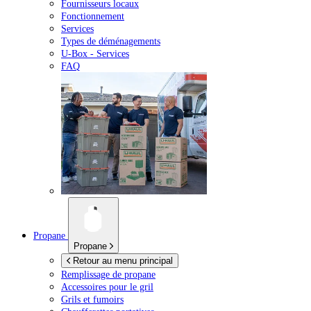
Fournisseurs locaux
Fonctionnement
Services
Types de déménagements
U-Box -
Services
FAQ
Propane
Propane
Retour au menu principal
Remplissage de propane
Accessoires pour le gril
Grils et fumoirs