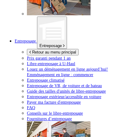
Entreposage
Entreposage
Retour au menu principal
Prix garanti pendant 1 an
Libre-entreposage à
U-Haul
Louez un déménagement en ligne aujourd’hui!
Emménagement en ligne : commencer
Entreposage climatisé
Entreposage de VR, de voiture et de bateau
Guide des tailles d'unités de libre-entreposage
Entreposage extérieur/accessible en voiture
Payer ma facture d'entreposage
FAQ
Conseils sur le libre-entreposage
Fournitures d’entreposage