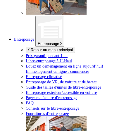
Entreposage
Entreposage
Retour au menu principal
Prix garanti pendant 1 an
Libre-entreposage à
U-Haul
Louez un déménagement en ligne aujourd’hui!
Emménagement en ligne : commencer
Entreposage climatisé
Entreposage de VR, de voiture et de bateau
Guide des tailles d'unités de libre-entreposage
Entreposage extérieur/accessible en voiture
Payer ma facture d'entreposage
FAQ
Conseils sur le libre-entreposage
Fournitures d’entreposage