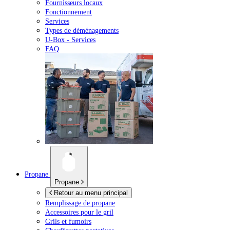
Fournisseurs locaux
Fonctionnement
Services
Types de déménagements
U-Box -
Services
FAQ
Propane
Propane
Retour au menu principal
Remplissage de propane
Accessoires pour le gril
Grils et fumoirs