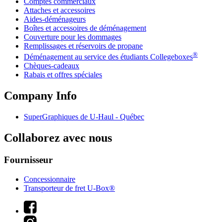
Comptes commerciaux
Attaches et accessoires
Aides-déménageurs
Boîtes et accessoires de déménagement
Couverture pour les dommages
Remplissages et réservoirs de propane
®
Déménagement au service des étudiants Collegeboxes
Chèques-cadeaux
Rabais et offres spéciales
Company Info
SuperGraphiques de
U-Haul
- Québec
Collaborez avec nous
Fournisseur
Concessionnaire
Transporteur de fret U-Box®