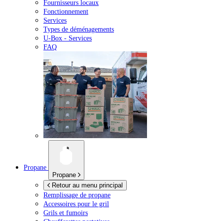
Fournisseurs locaux
Fonctionnement
Services
Types de déménagements
U-Box -
Services
FAQ
Propane
Propane
Retour au menu principal
Remplissage de propane
Accessoires pour le gril
Grils et fumoirs