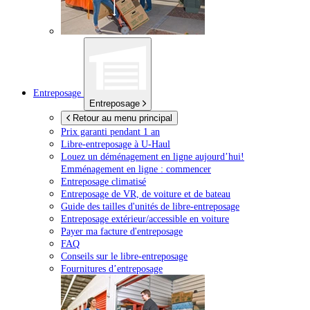
Entreposage
Entreposage
Retour au menu principal
Prix garanti pendant 1 an
Libre-entreposage à
U-Haul
Louez un déménagement en ligne aujourd’hui!
Emménagement en ligne : commencer
Entreposage climatisé
Entreposage de VR, de voiture et de bateau
Guide des tailles d'unités de libre-entreposage
Entreposage extérieur/accessible en voiture
Payer ma facture d'entreposage
FAQ
Conseils sur le libre-entreposage
Fournitures d’entreposage