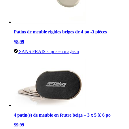
Patins de meuble rigides beiges de 4 po -3 pièces
$8,99
SANS FRAIS si pris en magasin
4 patin(s) de meuble en feutre beige – 3 x 5 X 6 po
$9,99