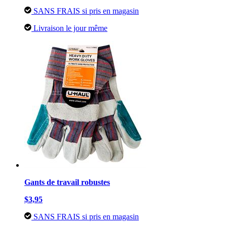
SANS FRAIS si pris en magasin
Livraison le jour même
Gants de travail robustes
$3,95
SANS FRAIS si pris en magasin