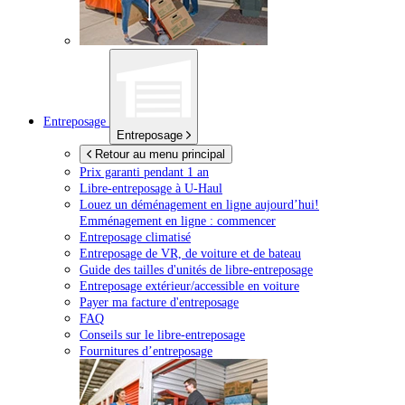
Entreposage
Entreposage
Retour au menu principal
Prix garanti pendant 1 an
Libre-entreposage à
U-Haul
Louez un déménagement en ligne aujourd’hui!
Emménagement en ligne : commencer
Entreposage climatisé
Entreposage de VR, de voiture et de bateau
Guide des tailles d'unités de libre-entreposage
Entreposage extérieur/accessible en voiture
Payer ma facture d'entreposage
FAQ
Conseils sur le libre-entreposage
Fournitures d’entreposage