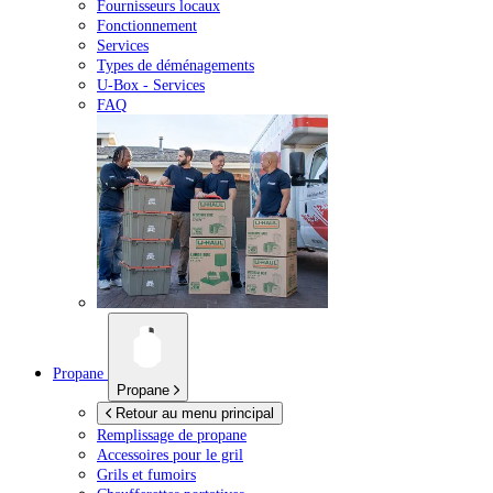
Fournisseurs locaux
Fonctionnement
Services
Types de déménagements
U-Box -
Services
FAQ
Propane
Propane
Retour au menu principal
Remplissage de propane
Accessoires pour le gril
Grils et fumoirs