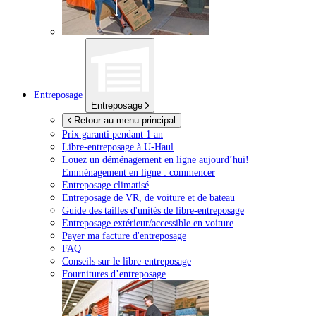
Entreposage
Entreposage
Retour au menu principal
Prix garanti pendant 1 an
Libre-entreposage à
U-Haul
Louez un déménagement en ligne aujourd’hui!
Emménagement en ligne : commencer
Entreposage climatisé
Entreposage de VR, de voiture et de bateau
Guide des tailles d'unités de libre-entreposage
Entreposage extérieur/accessible en voiture
Payer ma facture d'entreposage
FAQ
Conseils sur le libre-entreposage
Fournitures d’entreposage