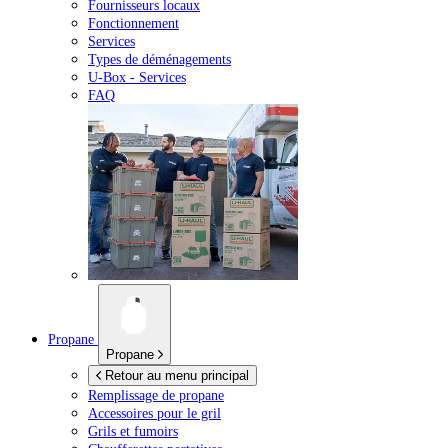
Fournisseurs locaux
Fonctionnement
Services
Types de déménagements
U-Box -
Services
FAQ
Propane
Propane
Retour au menu principal
Remplissage de propane
Accessoires pour le gril
Grils et fumoirs