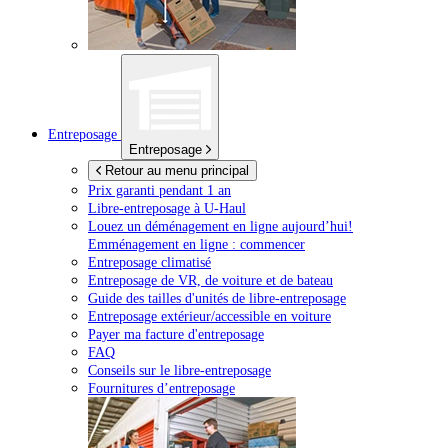
Entreposage
Entreposage
Retour au menu principal
Prix garanti pendant 1 an
Libre-entreposage à
U-Haul
Louez un déménagement en ligne aujourd’hui!
Emménagement en ligne : commencer
Entreposage climatisé
Entreposage de VR, de voiture et de bateau
Guide des tailles d'unités de libre-entreposage
Entreposage extérieur/accessible en voiture
Payer ma facture d'entreposage
FAQ
Conseils sur le libre-entreposage
Fournitures d’entreposage