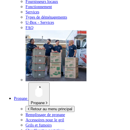
Fournisseurs locaux
Fonctionnement
Services
Types de déménagements
U-Box -
Services
FAQ
Propane
Propane
Retour au menu principal
Remplissage de propane
Accessoires pour le gril
Grils et fumoirs