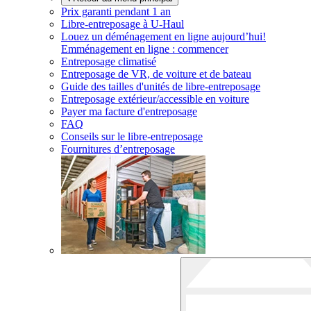
Prix garanti pendant 1 an
Libre-entreposage à
U-Haul
Louez un déménagement en ligne aujourd’hui!
Emménagement en ligne : commencer
Entreposage climatisé
Entreposage de VR, de voiture et de bateau
Guide des tailles d'unités de libre-entreposage
Entreposage extérieur/accessible en voiture
Payer ma facture d'entreposage
FAQ
Conseils sur le libre-entreposage
Fournitures d’entreposage