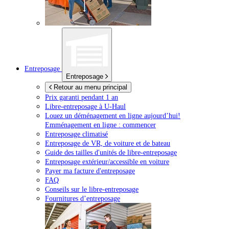
Entreposage
Entreposage
Retour au menu principal
Prix garanti pendant 1 an
Libre-entreposage à
U-Haul
Louez un déménagement en ligne aujourd’hui!
Emménagement en ligne : commencer
Entreposage climatisé
Entreposage de VR, de voiture et de bateau
Guide des tailles d'unités de libre-entreposage
Entreposage extérieur/accessible en voiture
Payer ma facture d'entreposage
FAQ
Conseils sur le libre-entreposage
Fournitures d’entreposage