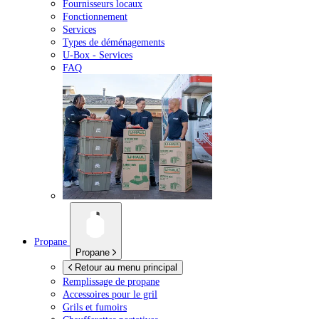
Fournisseurs locaux
Fonctionnement
Services
Types de déménagements
U-Box -
Services
FAQ
Propane
Propane
Retour au menu principal
Remplissage de propane
Accessoires pour le gril
Grils et fumoirs