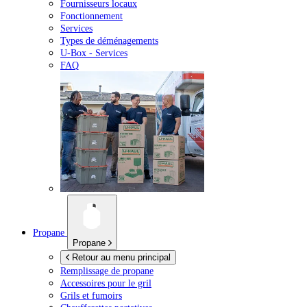
Fournisseurs locaux
Fonctionnement
Services
Types de déménagements
U-Box -
Services
FAQ
Propane
Propane
Retour au menu principal
Remplissage de propane
Accessoires pour le gril
Grils et fumoirs