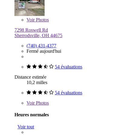
Voir
Photos
7298 Roswell Rd
Sherrodsville, OH 44675
(740) 431-4377
Fermé aujourd'hui
54 évaluations
Distance estimée
10,2 milles
54 évaluations
Voir
Photos
Heures normales
Voir tout