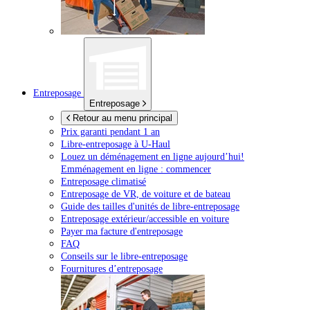
Entreposage
Entreposage
Retour au menu principal
Prix garanti pendant 1 an
Libre-entreposage à
U-Haul
Louez un déménagement en ligne aujourd’hui!
Emménagement en ligne : commencer
Entreposage climatisé
Entreposage de VR, de voiture et de bateau
Guide des tailles d'unités de libre-entreposage
Entreposage extérieur/accessible en voiture
Payer ma facture d'entreposage
FAQ
Conseils sur le libre-entreposage
Fournitures d’entreposage