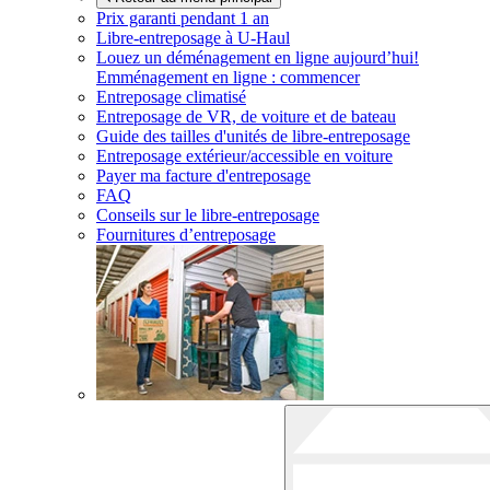
Prix garanti pendant 1 an
Libre-entreposage à
U-Haul
Louez un déménagement en ligne aujourd’hui!
Emménagement en ligne : commencer
Entreposage climatisé
Entreposage de VR, de voiture et de bateau
Guide des tailles d'unités de libre-entreposage
Entreposage extérieur/accessible en voiture
Payer ma facture d'entreposage
FAQ
Conseils sur le libre-entreposage
Fournitures d’entreposage