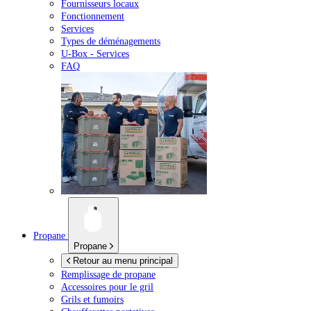
Fournisseurs locaux
Fonctionnement
Services
Types de déménagements
U-Box -
Services
FAQ
Propane
Propane
Retour au menu principal
Remplissage de propane
Accessoires pour le gril
Grils et fumoirs