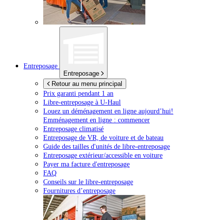
Entreposage
Entreposage
Retour au menu principal
Prix garanti pendant 1 an
Libre-entreposage à
U-Haul
Louez un déménagement en ligne aujourd’hui!
Emménagement en ligne : commencer
Entreposage climatisé
Entreposage de VR, de voiture et de bateau
Guide des tailles d'unités de libre-entreposage
Entreposage extérieur/accessible en voiture
Payer ma facture d'entreposage
FAQ
Conseils sur le libre-entreposage
Fournitures d’entreposage