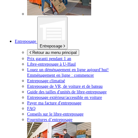
Entreposage
Entreposage
Retour au menu principal
Prix garanti pendant 1 an
Libre-entreposage à
U-Haul
Louez un déménagement en ligne aujourd’hui!
Emménagement en ligne : commencer
Entreposage climatisé
Entreposage de VR, de voiture et de bateau
Guide des tailles d'unités de libre-entreposage
Entreposage extérieur/accessible en voiture
Payer ma facture d'entreposage
FAQ
Conseils sur le libre-entreposage
Fournitures d’entreposage