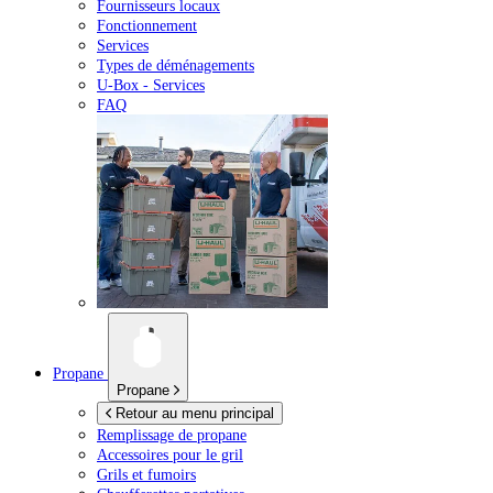
Fournisseurs locaux
Fonctionnement
Services
Types de déménagements
U-Box -
Services
FAQ
Propane
Propane
Retour au menu principal
Remplissage de propane
Accessoires pour le gril
Grils et fumoirs