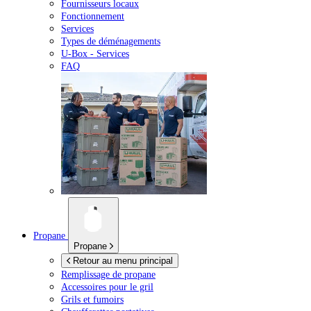
Fournisseurs locaux
Fonctionnement
Services
Types de déménagements
U-Box -
Services
FAQ
Propane
Propane
Retour au menu principal
Remplissage de propane
Accessoires pour le gril
Grils et fumoirs