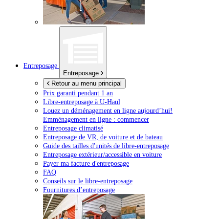
Entreposage
Entreposage
Retour au menu principal
Prix garanti pendant 1 an
Libre-entreposage à
U-Haul
Louez un déménagement en ligne aujourd’hui!
Emménagement en ligne : commencer
Entreposage climatisé
Entreposage de VR, de voiture et de bateau
Guide des tailles d'unités de libre-entreposage
Entreposage extérieur/accessible en voiture
Payer ma facture d'entreposage
FAQ
Conseils sur le libre-entreposage
Fournitures d’entreposage