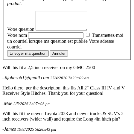
produit.
Votre question
Votre nom
Transmettez-moi
un courriel lorsque ma question est publiée
Votre adresse
courriel
Envoyer ma question
Annuler
Will this fit a 2,5 inch receiver on my GMC 2500
–tljohnso61@gmail.com
27/4/2026 7h29m09 am
Hello there, per the description, this fits All 2" Class III IV and V
Receiver Style Hitches. Thank you for your question!
-Mae
2/5/2026 2h07m03 pm
Will this fit the newer Toyota 2023 and newer trucks & SUV's 2
inch receivers (wider wall) and require the Long 4in hitch pin?
-James
19/8/2025 5h26m43 pm