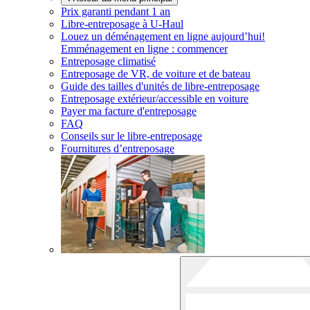
Prix garanti pendant 1 an
Libre-entreposage à
U-Haul
Louez un déménagement en ligne aujourd’hui!
Emménagement en ligne : commencer
Entreposage climatisé
Entreposage de VR, de voiture et de bateau
Guide des tailles d'unités de libre-entreposage
Entreposage extérieur/accessible en voiture
Payer ma facture d'entreposage
FAQ
Conseils sur le libre-entreposage
Fournitures d’entreposage