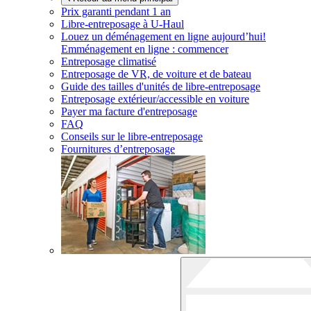
Prix garanti pendant 1 an
Libre-entreposage à
U-Haul
Louez un déménagement en ligne aujourd’hui!
Emménagement en ligne : commencer
Entreposage climatisé
Entreposage de VR, de voiture et de bateau
Guide des tailles d'unités de libre-entreposage
Entreposage extérieur/accessible en voiture
Payer ma facture d'entreposage
FAQ
Conseils sur le libre-entreposage
Fournitures d’entreposage