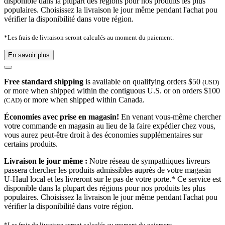
disponible dans la plupart des régions pour nos produits les plus
populaires. Choisissez la livraison le jour même pendant l'achat pou
vérifier la disponibilité dans votre région.
*Les frais de livraison seront calculés au moment du paiement.
En savoir plus
Free standard shipping
is available on qualifying orders $50
(USD)
or more when shipped within the contiguous U.S. or on orders $100
or more when shipped within Canada.
(CAD)
Économies avec prise en magasin!
En venant vous-même chercher
votre commande en magasin au lieu de la faire expédier chez vous,
vous aurez peut-être droit à des économies supplémentaires sur
certains produits.
Livraison le jour même :
Notre réseau de sympathiques livreurs
passera chercher les produits admissibles auprès de votre magasin
U-Haul local et les livreront sur le pas de votre porte.* Ce service est
disponible dans la plupart des régions pour nos produits les plus
populaires. Choisissez la livraison le jour même pendant l'achat pou
vérifier la disponibilité dans votre région.
*Les frais de livraison seront calculés au moment du paiement.