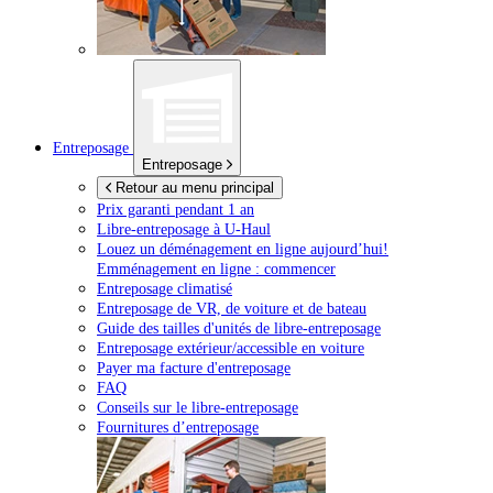
Entreposage
Entreposage
Retour au menu principal
Prix garanti pendant 1 an
Libre-entreposage à
U-Haul
Louez un déménagement en ligne aujourd’hui!
Emménagement en ligne : commencer
Entreposage climatisé
Entreposage de VR, de voiture et de bateau
Guide des tailles d'unités de libre-entreposage
Entreposage extérieur/accessible en voiture
Payer ma facture d'entreposage
FAQ
Conseils sur le libre-entreposage
Fournitures d’entreposage