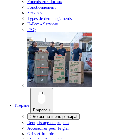
Fournisseurs locaux
Fonctionnement
Services
Types de déménagements
U-Box -
Services
FAQ
Propane
Propane
Retour au menu principal
Remplissage de propane
Accessoires pour le gril
Grils et fumoirs