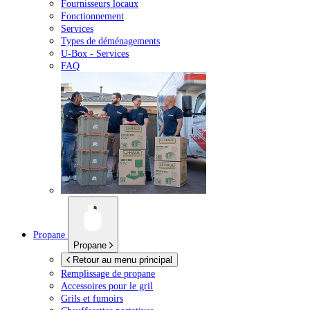
Fournisseurs locaux
Fonctionnement
Services
Types de déménagements
U-Box -
Services
FAQ
Propane
Propane
Retour au menu principal
Remplissage de propane
Accessoires pour le gril
Grils et fumoirs