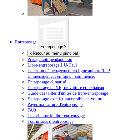
Entreposage
Entreposage
Retour au menu principal
Prix garanti pendant 1 an
Libre-entreposage à
U-Haul
Louez un déménagement en ligne aujourd’hui!
Emménagement en ligne : commencer
Entreposage climatisé
Entreposage de VR, de voiture et de bateau
Guide des tailles d'unités de libre-entreposage
Entreposage extérieur/accessible en voiture
Payer ma facture d'entreposage
FAQ
Conseils sur le libre-entreposage
Fournitures d’entreposage