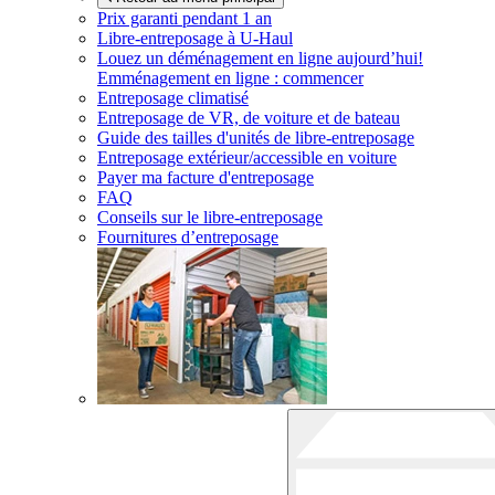
Prix garanti pendant 1 an
Libre-entreposage à
U-Haul
Louez un déménagement en ligne aujourd’hui!
Emménagement en ligne : commencer
Entreposage climatisé
Entreposage de VR, de voiture et de bateau
Guide des tailles d'unités de libre-entreposage
Entreposage extérieur/accessible en voiture
Payer ma facture d'entreposage
FAQ
Conseils sur le libre-entreposage
Fournitures d’entreposage