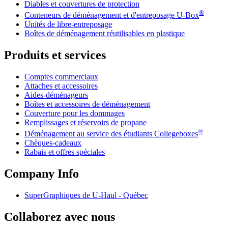
Diables et couvertures de protection
®
Conteneurs de déménagement et d'entreposage
U-Box
Unités de libre-entreposage
Boîtes de déménagement réutilisables en plastique
Produits et services
Comptes commerciaux
Attaches et accessoires
Aides-déménageurs
Boîtes et accessoires de déménagement
Couverture pour les dommages
Remplissages et réservoirs de propane
®
Déménagement au service des étudiants Collegeboxes
Chèques-cadeaux
Rabais et offres spéciales
Company Info
SuperGraphiques de
U-Haul
- Québec
Collaborez avec nous