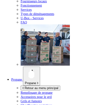
Fournisseurs locaux
Fonctionnement
Services
Types de déménagements
U-Box -
Services
FAQ
Propane
Propane
Retour au menu principal
Remplissage de propane
Accessoires pour le gril
Grils et fumoirs