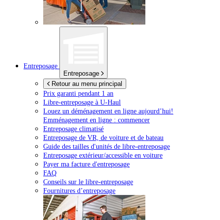
Entreposage
Entreposage
Retour au menu principal
Prix garanti pendant 1 an
Libre-entreposage à
U-Haul
Louez un déménagement en ligne aujourd’hui!
Emménagement en ligne : commencer
Entreposage climatisé
Entreposage de VR, de voiture et de bateau
Guide des tailles d'unités de libre-entreposage
Entreposage extérieur/accessible en voiture
Payer ma facture d'entreposage
FAQ
Conseils sur le libre-entreposage
Fournitures d’entreposage