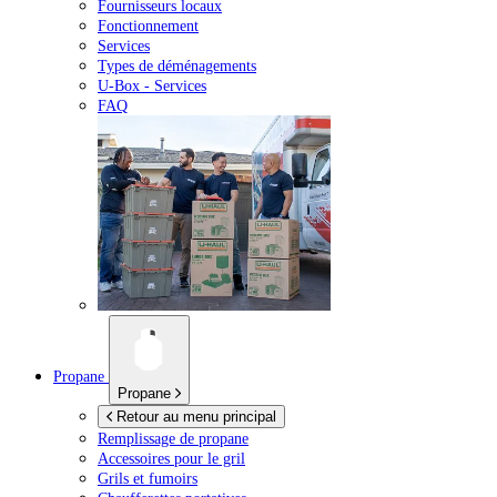
Fournisseurs locaux
Fonctionnement
Services
Types de déménagements
U-Box -
Services
FAQ
Propane
Propane
Retour au menu principal
Remplissage de propane
Accessoires pour le gril
Grils et fumoirs