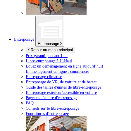
Entreposage
Entreposage
Retour au menu principal
Prix garanti pendant 1 an
Libre-entreposage à
U-Haul
Louez un déménagement en ligne aujourd’hui!
Emménagement en ligne : commencer
Entreposage climatisé
Entreposage de VR, de voiture et de bateau
Guide des tailles d'unités de libre-entreposage
Entreposage extérieur/accessible en voiture
Payer ma facture d'entreposage
FAQ
Conseils sur le libre-entreposage
Fournitures d’entreposage