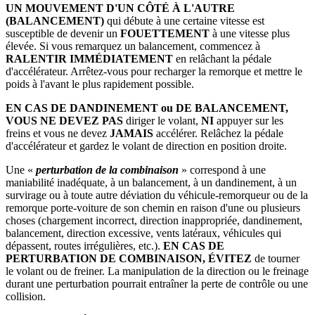
UN MOUVEMENT D'UN CÔTÉ À L'AUTRE
(BALANCEMENT)
qui débute à une certaine vitesse est
susceptible de devenir un
FOUETTEMENT
à une vitesse plus
élevée. Si vous remarquez un balancement, commencez à
RALENTIR IMMÉDIATEMENT
en relâchant la pédale
d'accélérateur. Arrêtez-vous pour recharger la remorque et mettre le
poids à l'avant le plus rapidement possible.
EN CAS DE DANDINEMENT ou DE BALANCEMENT,
VOUS NE DEVEZ PAS
diriger le volant,
NI
appuyer sur les
freins et vous ne devez
JAMAIS
accélérer. Relâchez la pédale
d'accélérateur et gardez le volant de direction en position droite.
Une «
perturbation de la combinaison
» correspond à une
maniabilité inadéquate, à un balancement, à un dandinement, à un
survirage ou à toute autre déviation du véhicule-remorqueur ou de la
remorque porte-voiture de son chemin en raison d'une ou plusieurs
choses (chargement incorrect, direction inappropriée, dandinement,
balancement, direction excessive, vents latéraux, véhicules qui
dépassent, routes irrégulières, etc.).
EN CAS DE
PERTURBATION DE COMBINAISON, ÉVITEZ
de tourner
le volant ou de freiner. La manipulation de la direction ou le freinage
durant une perturbation pourrait entraîner la perte de contrôle ou une
collision.