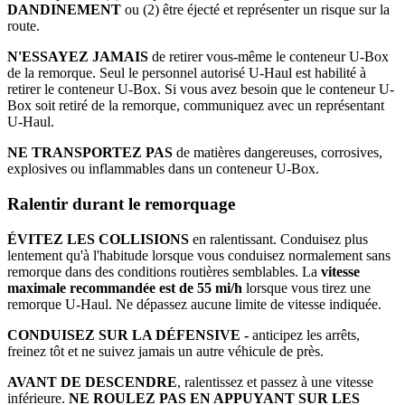
DANDINEMENT
ou (2) être éjecté et représenter un risque sur la
route.
N'ESSAYEZ JAMAIS
de retirer vous-même le conteneur U-Box
de la remorque. Seul le personnel autorisé U-Haul est habilité à
retirer le conteneur U-Box. Si vous avez besoin que le conteneur U-
Box soit retiré de la remorque, communiquez avec un représentant
U-Haul.
NE TRANSPORTEZ PAS
de matières dangereuses, corrosives,
explosives ou inflammables dans un conteneur U-Box.
Ralentir durant le remorquage
ÉVITEZ LES COLLISIONS
en ralentissant. Conduisez plus
lentement qu'à l'habitude lorsque vous conduisez normalement sans
remorque dans des conditions routières semblables. La
vitesse
maximale recommandée est de 55 mi/h
lorsque vous tirez une
remorque U-Haul. Ne dépassez aucune limite de vitesse indiquée.
CONDUISEZ SUR LA DÉFENSIVE -
anticipez les arrêts,
freinez tôt et ne suivez jamais un autre véhicule de près.
AVANT DE DESCENDRE
, ralentissez et passez à une vitesse
inférieure.
NE ROULEZ PAS EN APPUYANT SUR LES