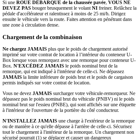
Si une
ROUE DÉBARQUE de la chaussée pavée
,
VOUS NE
DEVEZ PAS
bouger brusquement le volant
NI
freiner. Relâchez la
pédale d'accélérateur et ralentissez à moins de 25 mi/h. Dirigez
ensuite le véhicule vers la route. Faites attention en pénétrant dans
une zone à circulation dense.
Chargement de la combinaison
Ne chargez JAMAIS
plus que le poids de chargement autorisé
imprimé sur votre contrat de location à l’intérieur du conteneur U-
Box lorsque vous remorquez avec une remorque pour conteneur U-
Box.
N'EXCÉDEZ JAMAIS
le poids nominal brut de la
remorque, qui est indiqué à l'intérieur de celle-ci. Ne dépassez
JAMAIS
la limite inférieure de poids brut et le poids de cargaison
permis indiqués sur votre contrat de location.
Vous ne devez
JAMAIS
surcharger votre véhicule-remorqueur. Ne
dépassez pas le poids nominal brut du véhicule (PNBV) ni le poids
nominal brut sur l'essieu (PNBE), qui sont affichés sur une étiquette
à l'intérieur de l'ouverture de la portière du côté conducteur.
N'INSTALLEZ JAMAIS
une charge à l'extérieur de la remorque
ou de manière à ce qu'elle dépasse à l'arrière de celle-ci. Sécurisez
tout le chargement à l'intérieur de la remorque. Un chargement non
sécurisé pourrait (1) se déplacer et causer un dangereux