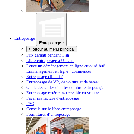
Entreposage
Entreposage
Retour au menu principal
Prix garanti pendant 1 an
Libre-entreposage à
U-Haul
Louez un déménagement en ligne aujourd’hui!
Emménagement en ligne : commencer
Entreposage climatisé
Entreposage de VR, de voiture et de bateau
Guide des tailles d'unités de libre-entreposage
Entreposage extérieur/accessible en voiture
Payer ma facture d'entreposage
FAQ
Conseils sur le libre-entreposage
Fournitures d’entreposage