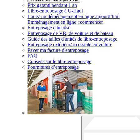
Prix garanti pendant 1 an
Libre-entreposage à
U-Haul
Louez un déménagement en ligne aujourd’hui!
Emménagement en ligne : commencer
Entreposage climatisé
Entreposage de VR, de voiture et de bateau
Guide des tailles d'unités de libre-entreposage
Entreposage extérieur/accessible en voiture
Payer ma facture d'entreposage
FAQ
Conseils sur le libre-entreposage
Fournitures d’entreposage