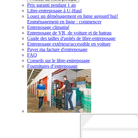
Prix garanti pendant 1 an
Libre-entreposage à
U-Haul
Louez un déménagement en ligne aujourd’hui!
Emménagement en ligne : commencer
Entreposage climatisé
Entreposage de VR, de voiture et de bateau
Guide des tailles d'unités de libre-entreposage
Entreposage extérieur/accessible en voiture
Payer ma facture d'entreposage
FAQ
Conseils sur le libre-entreposage
Fournitures d’entreposage