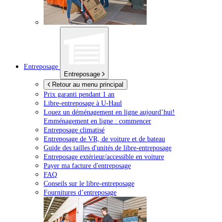
Entreposage
Entreposage
Retour au menu principal
Prix garanti pendant 1 an
Libre-entreposage à
U-Haul
Louez un déménagement en ligne aujourd’hui!
Emménagement en ligne : commencer
Entreposage climatisé
Entreposage de VR, de voiture et de bateau
Guide des tailles d'unités de libre-entreposage
Entreposage extérieur/accessible en voiture
Payer ma facture d'entreposage
FAQ
Conseils sur le libre-entreposage
Fournitures d’entreposage