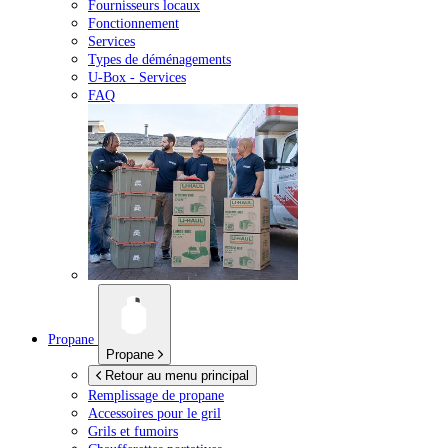
Fournisseurs locaux
Fonctionnement
Services
Types de déménagements
U-Box -
Services
FAQ
Propane
Propane
Retour au menu principal
Remplissage de propane
Accessoires pour le gril
Grils et fumoirs