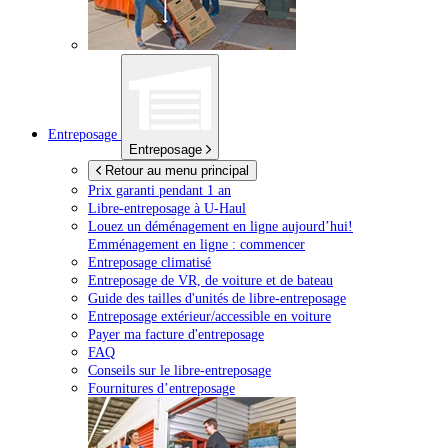
Entreposage
Entreposage
Retour au menu principal
Prix garanti pendant 1 an
Libre-entreposage à
U-Haul
Louez un déménagement en ligne aujourd’hui!
Emménagement en ligne : commencer
Entreposage climatisé
Entreposage de VR, de voiture et de bateau
Guide des tailles d'unités de libre-entreposage
Entreposage extérieur/accessible en voiture
Payer ma facture d'entreposage
FAQ
Conseils sur le libre-entreposage
Fournitures d’entreposage