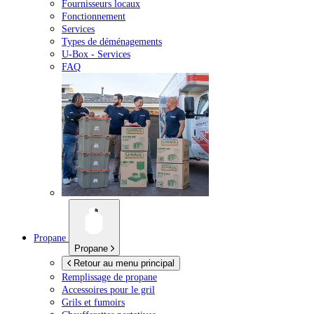
Fournisseurs locaux
Fonctionnement
Services
Types de déménagements
U-Box -
Services
FAQ
Propane
Propane
Retour au menu principal
Remplissage de propane
Accessoires pour le gril
Grils et fumoirs