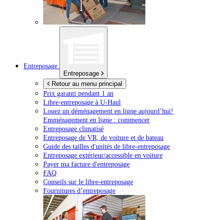
Entreposage
Entreposage
Retour au menu principal
Prix garanti pendant 1 an
Libre-entreposage à
U-Haul
Louez un déménagement en ligne aujourd’hui!
Emménagement en ligne : commencer
Entreposage climatisé
Entreposage de VR, de voiture et de bateau
Guide des tailles d'unités de libre-entreposage
Entreposage extérieur/accessible en voiture
Payer ma facture d'entreposage
FAQ
Conseils sur le libre-entreposage
Fournitures d’entreposage