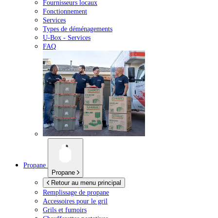
Fournisseurs locaux
Fonctionnement
Services
Types de déménagements
U-Box -
Services
FAQ
Propane
Propane
Retour au menu principal
Remplissage de propane
Accessoires pour le gril
Grils et fumoirs