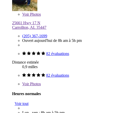
Voir
Photos
25661 Hwy 17 N
Carrollton, AL 35447
(205) 367-1699
Ouvert aujourd'hui de 8h am à 5h pm
82 évaluations
Distance estimée
0,9 milles
82 évaluations
Voir
Photos
Heures normales
Voir tout
Lun - ven : 8h am à 5h pm