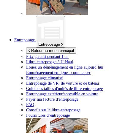
Entreposage
Entreposage
Retour au menu principal
Prix garanti pendant 1 an
Libre-entreposage à
U-Haul
Louez un déménagement en ligne aujourd’hui!
Emménagement en ligne : commencer
Entreposage climatisé
Entreposage de VR, de voiture et de bateau
Guide des tailles d'unités de libre-entreposage
Entreposage extérieur/accessible en voiture
Payer ma facture d'entreposage
FAQ
Conseils sur le libre-entreposage
Fournitures d’entreposage