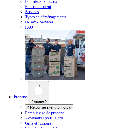
Fournisseurs locaux
Fonctionnement
Services
Types de déménagements
U-Box -
Services
FAQ
Propane
Propane
Retour au menu principal
Remplissage de propane
Accessoires pour le gril
Grils et fumoirs