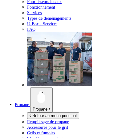
Fournisseurs locaux
Fonctionnement
Services
Types de déménagements
U-Box -
Services
FAQ
Propane
Propane
Retour au menu principal
Remplissage de propane
Accessoires pour le gril
Grils et fumoirs