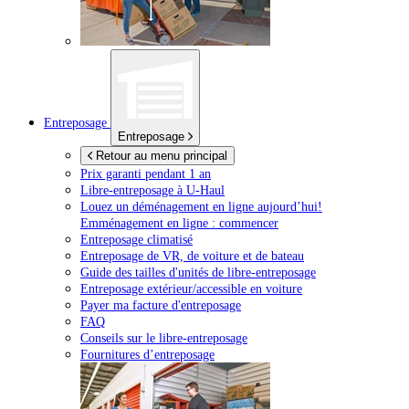
Entreposage
Entreposage
Retour au menu principal
Prix garanti pendant 1 an
Libre-entreposage à
U-Haul
Louez un déménagement en ligne aujourd’hui!
Emménagement en ligne : commencer
Entreposage climatisé
Entreposage de VR, de voiture et de bateau
Guide des tailles d'unités de libre-entreposage
Entreposage extérieur/accessible en voiture
Payer ma facture d'entreposage
FAQ
Conseils sur le libre-entreposage
Fournitures d’entreposage