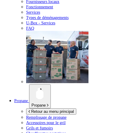
Fournisseurs locaux
Fonctionnement
Services
Types de déménagements
U-Box -
Services
FAQ
Propane
Propane
Retour au menu principal
Remplissage de propane
Accessoires pour le gril
Grils et fumoirs