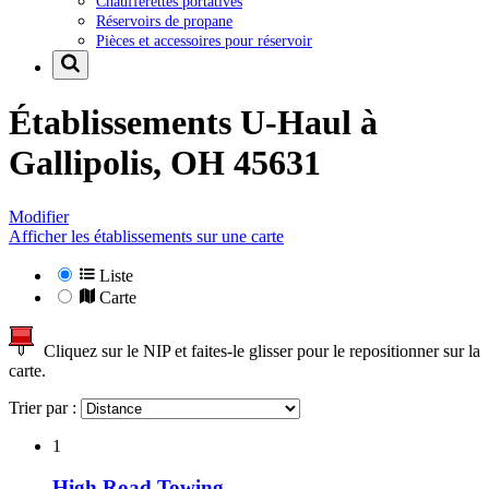
Chaufferettes portatives
Réservoirs de propane
Pièces et accessoires pour réservoir
Établissements U-Haul à
Gallipolis, OH 45631
Modifier
Afficher les établissements sur une carte
Liste
Carte
Cliquez sur le NIP et faites-le glisser pour le repositionner sur la
carte.
Trier par :
1
High Road Towing