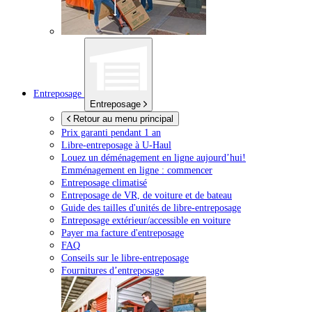
Entreposage
Entreposage
Retour au menu principal
Prix garanti pendant 1 an
Libre-entreposage à
U-Haul
Louez un déménagement en ligne aujourd’hui!
Emménagement en ligne : commencer
Entreposage climatisé
Entreposage de VR, de voiture et de bateau
Guide des tailles d'unités de libre-entreposage
Entreposage extérieur/accessible en voiture
Payer ma facture d'entreposage
FAQ
Conseils sur le libre-entreposage
Fournitures d’entreposage