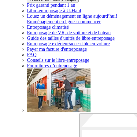
Prix garanti pendant 1 an
Libre-entreposage à
U-Haul
Louez un déménagement en ligne aujourd’hui!
Emménagement en ligne : commencer
Entreposage climatisé
Entreposage de VR, de voiture et de bateau
Guide des tailles d'unités de libre-entreposage
Entreposage extérieur/accessible en voiture
Payer ma facture d'entreposage
FAQ
Conseils sur le libre-entreposage
Fournitures d’entreposage