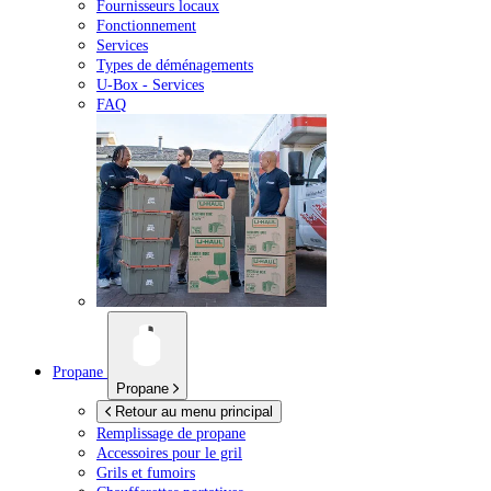
Fournisseurs locaux
Fonctionnement
Services
Types de déménagements
U-Box -
Services
FAQ
Propane
Propane
Retour au menu principal
Remplissage de propane
Accessoires pour le gril
Grils et fumoirs