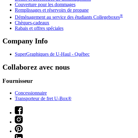
Couverture pour les dommages
Remplissages et réservoirs de propane
®
Déménagement au service des étudiants Collegeboxes
Chèques-cadeaux
Rabais et offres spéciales
Company Info
SuperGraphiques de
U-Haul
- Québec
Collaborez avec nous
Fournisseur
Concessionnaire
Transporteur de fret U-Box®