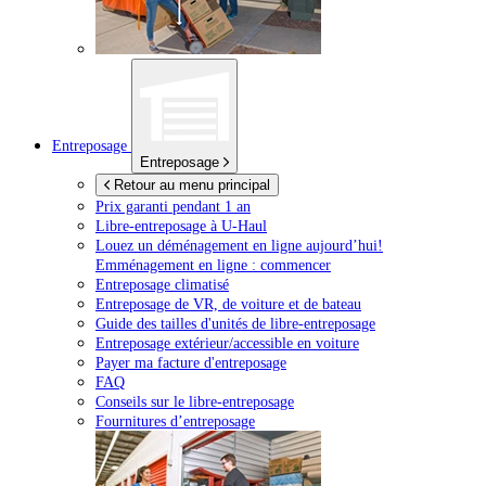
Entreposage
Entreposage
Retour au menu principal
Prix garanti pendant 1 an
Libre-entreposage à
U-Haul
Louez un déménagement en ligne aujourd’hui!
Emménagement en ligne : commencer
Entreposage climatisé
Entreposage de VR, de voiture et de bateau
Guide des tailles d'unités de libre-entreposage
Entreposage extérieur/accessible en voiture
Payer ma facture d'entreposage
FAQ
Conseils sur le libre-entreposage
Fournitures d’entreposage