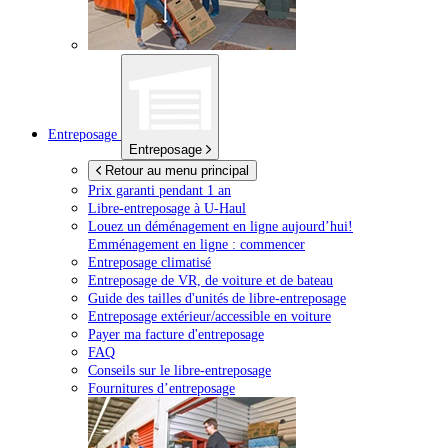
Entreposage
Entreposage
Retour au menu principal
Prix garanti pendant 1 an
Libre-entreposage à
U-Haul
Louez un déménagement en ligne aujourd’hui!
Emménagement en ligne : commencer
Entreposage climatisé
Entreposage de VR, de voiture et de bateau
Guide des tailles d'unités de libre-entreposage
Entreposage extérieur/accessible en voiture
Payer ma facture d'entreposage
FAQ
Conseils sur le libre-entreposage
Fournitures d’entreposage