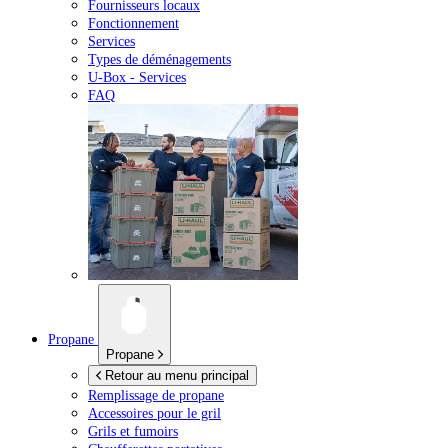
Fournisseurs locaux
Fonctionnement
Services
Types de déménagements
U-Box -
Services
FAQ
Propane
Propane
Retour au menu principal
Remplissage de propane
Accessoires pour le gril
Grils et fumoirs