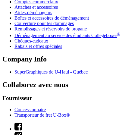
Comptes commerciaux
Attaches et accessoires
Aides-déménageurs
Boîtes et accessoires de déménagement
Couverture pour les dommages
Remplissages et réservoirs de propane
®
Déménagement au service des étudiants Collegeboxes
Chèques-cadeaux
Rabais et offres spéciales
Company Info
SuperGraphiques de
U-Haul
- Québec
Collaborez avec nous
Fournisseur
Concessionnaire
Transporteur de fret U-Box®