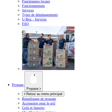
Fournisseurs locaux
Fonctionnement
Services
Types de déménagements
U-Box -
Services
FAQ
Propane
Propane
Retour au menu principal
Remplissage de propane
Accessoires pour le gril
Grils et fumoirs