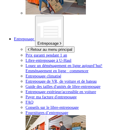
Entreposage
Entreposage
Retour au menu principal
Prix garanti pendant 1 an
Libre-entreposage à
U-Haul
Louez un déménagement en ligne aujourd’hui!
Emménagement en ligne : commencer
Entreposage climatisé
Entreposage de VR, de voiture et de bateau
Guide des tailles d'unités de libre-entreposage
Entreposage extérieur/accessible en voiture
Payer ma facture d'entreposage
FAQ
Conseils sur le libre-entreposage
Fournitures d’entreposage