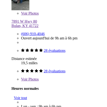
Voir
Photos
7891 W Hwy 80
Bulan, KY 41722
(606) 910-4046
Ouvert aujourd'hui de 9h am à 6h pm
28 évaluations
Distance estimée
19,5 milles
28 évaluations
Voir
Photos
Heures normales
Voir tout
Lun - ven : 9h am à 6h pm