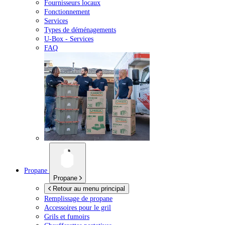
Fournisseurs locaux
Fonctionnement
Services
Types de déménagements
U-Box -
Services
FAQ
Propane
Propane
Retour au menu principal
Remplissage de propane
Accessoires pour le gril
Grils et fumoirs