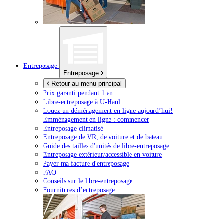
Entreposage
Entreposage
Retour au menu principal
Prix garanti pendant 1 an
Libre-entreposage à
U-Haul
Louez un déménagement en ligne aujourd’hui!
Emménagement en ligne : commencer
Entreposage climatisé
Entreposage de VR, de voiture et de bateau
Guide des tailles d'unités de libre-entreposage
Entreposage extérieur/accessible en voiture
Payer ma facture d'entreposage
FAQ
Conseils sur le libre-entreposage
Fournitures d’entreposage