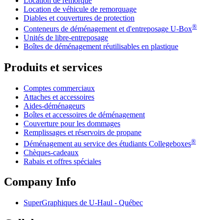
Location de remorque
Location de véhicule de remorquage
Diables et couvertures de protection
®
Conteneurs de déménagement et d'entreposage
U-Box
Unités de libre-entreposage
Boîtes de déménagement réutilisables en plastique
Produits et services
Comptes commerciaux
Attaches et accessoires
Aides-déménageurs
Boîtes et accessoires de déménagement
Couverture pour les dommages
Remplissages et réservoirs de propane
®
Déménagement au service des étudiants Collegeboxes
Chèques-cadeaux
Rabais et offres spéciales
Company Info
SuperGraphiques de
U-Haul
- Québec