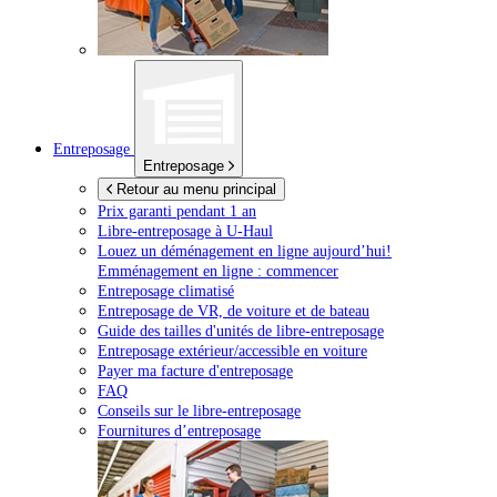
Entreposage
Entreposage
Retour au menu principal
Prix garanti pendant 1 an
Libre-entreposage à
U-Haul
Louez un déménagement en ligne aujourd’hui!
Emménagement en ligne : commencer
Entreposage climatisé
Entreposage de VR, de voiture et de bateau
Guide des tailles d'unités de libre-entreposage
Entreposage extérieur/accessible en voiture
Payer ma facture d'entreposage
FAQ
Conseils sur le libre-entreposage
Fournitures d’entreposage