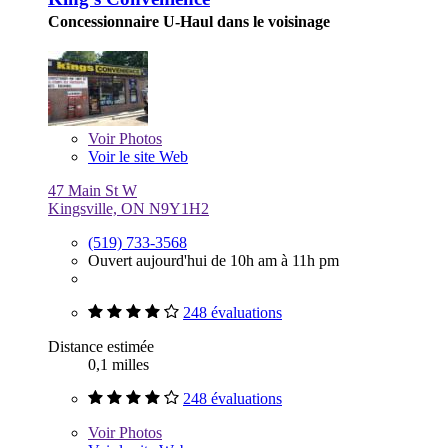
Concessionnaire U-Haul dans le voisinage
Voir
Photos
Voir le site Web
47 Main St W
Kingsville, ON N9Y1H2
(519) 733-3568
Ouvert aujourd'hui de 10h am à 11h pm
248 évaluations
Distance estimée
0,1 milles
248 évaluations
Voir
Photos