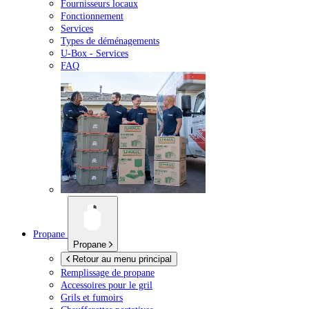
Fournisseurs locaux
Fonctionnement
Services
Types de déménagements
U-Box -
Services
FAQ
Propane
Propane
Retour au menu principal
Remplissage de propane
Accessoires pour le gril
Grils et fumoirs