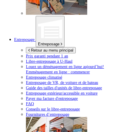
Entreposage
Entreposage
Retour au menu principal
Prix garanti pendant 1 an
Libre-entreposage à
U-Haul
Louez un déménagement en ligne aujourd’hui!
Emménagement en ligne : commencer
Entreposage climatisé
Entreposage de VR, de voiture et de bateau
Guide des tailles d'unités de libre-entreposage
Entreposage extérieur/accessible en voiture
Payer ma facture d'entreposage
FAQ
Conseils sur le libre-entreposage
Fournitures d’entreposage