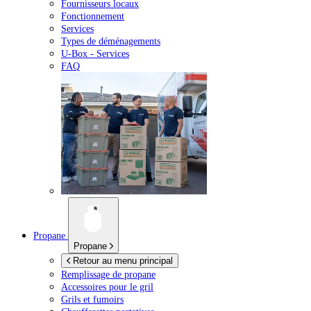
Fournisseurs locaux
Fonctionnement
Services
Types de déménagements
U-Box -
Services
FAQ
Propane
Propane
Retour au menu principal
Remplissage de propane
Accessoires pour le gril
Grils et fumoirs